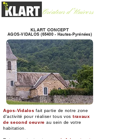
Créateur d'Univers
Argelès-Gazost (65)
-
06 60 30 83 06
KLART CONCEPT
AGOS-VIDALOS (65400 - Hautes-
Pyrénées)
Agos-Vidalos
fait partie de notre zone
d'activité pour réaliser tous vos
travaux
de second oeuvre
au sein de votre
habitation.