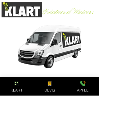
Créateur d'Univers
Argelès-Gazost (65)
-
06 60 30 83 06
Depuis plus de 15 ans notre société accompagne
avec succès les particuliers et entreprises pour
tous leurs projets de rénovation & de travaux
d'intérieur : Salles de bain, cuisines,
KLART
DEVIS
APPEL
agencements & conseils
Notre Expertise
En savoir plus
Notre Concept
Avis de nos clients
Salles de Bain
Devis Gratuit
Cuisines
Zone d'activité
Agencements
Blog Bricolage
Conseils
Nos partenaires