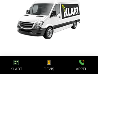
Depuis plus de 15 ans notre société accompagne
avec succès les particuliers et entreprises pour
tous leurs projets de rénovation & de travaux
d'intérieur : Salles de bain, cuisines,
agencements & conseils
KLART
DEVIS
APPEL
Notre Expertise
En savoir plus
Notre Concept
Avis de nos clients
Salles de Bain
Devis Gratuit
Cuisines
Zone d'activité
Agencements
Blog Bricolage
Conseils
Nos partenaires
Isolation
Mentions légales
Electricité
Confidentialité
Plomberie
Cookies
Carrelage
Documents utiles