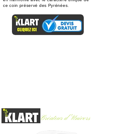
ce coin préservé des Pyrénées.
Créateur d'Univers
Argelès-Gazost (65)
-
06 60 30 83 06