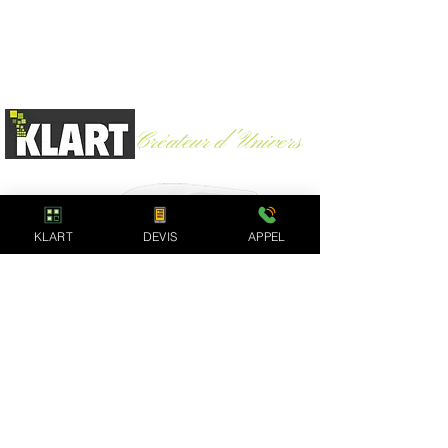
Créateur d'Univers
Argelès-Gazost (65)
-
06 60 30 83 06
KLART
DEVIS
APPEL
Depuis plus de 15 ans notre société accompagne
avec succès les particuliers et entreprises pour
tous leurs projets de rénovation & de travaux
d'intérieur : Salles de bain, cuisines,
agencements & conseils
Notre Expertise
En savoir plus