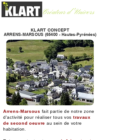
Créateur d'Univers
Argelès-Gazost (65)
-
06 60 30 83 06
KLART CONCEPT
ARRENS-MARSOUS (65400 - Hautes-
Pyrénées)
Arrens-Marsous
fait partie de notre zone
d'activité pour réaliser tous vos
travaux
de second oeuvre
au sein de votre
habitation.