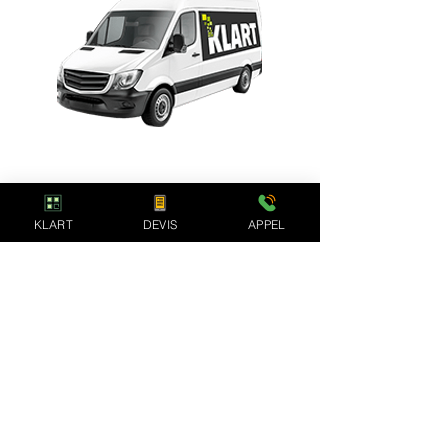
Depuis plus de 15 ans notre société accompagne
avec succès les particuliers et entreprises pour
tous leurs projets de rénovation & de travaux
d'intérieur : Salles de bain, cuisines,
agencements & conseils
KLART
DEVIS
APPEL
Notre Expertise
En savoir plus
Notre Concept
Avis de nos clients
Salles de Bain
Devis Gratuit
Cuisines
Zone d'activité
Agencements
Blog Bricolage
Conseils
Nos partenaires
Isolation
Mentions légales
Electricité
Confidentialité
Plomberie
Cookies
Carrelage
Documents utiles